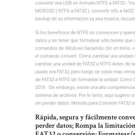
convertir una USB en formato NTFS a FAT32 - Y
MICROSD ( NTFS a FAT32 ), convertir ntfs a fat32
backup de su informacion ya sea musica, docum
Si los beneficios de NTFS os convencen y queréi
datos y sin tener que formatear sólo tenéis que 
comandos de Windows haciendo clic en Inicio -> 
el comando convert. Cómo cambiar una unidad 
cambiar una unidad de FAT32 a NTFS Antes de la
usado era FAT32, pero luego se volvió mas ven
de FAT32 a NTFS sin formatear la unidad. Como 
2019 · Sin embargo, existe una alta competencia 
sistema de archivos. Por lo tanto, aquí sugiero 
sin perder datos. Método para Convertir FAT32 
Rápida, segura y fácilmente conv
perder datos; Rompa la limitació
FAT32 o conversión; Formatear/