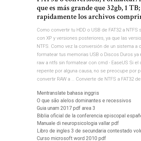
que es más grande que 32gb, 1 T
rapidamente los archivos compri
Como convertir tu HDD o USB de FAT32 a NTFS s
con XP y versiones posteriores, ya que las vers
NTFS. Como vez la conversión de un sistema a o
formatear tus memorias USB o Discos Duros ya n
raw a ntfs sin formatear con cmd - EaseUS Si el 
repente por alguna causa, no se preocupe por p
convertir RAW a … Convierte de NTFS a FAT32 de f
Mentranslate bahasa inggris
O que são alelos dominantes e recessivos
Guia unam 2017 pdf area 3
Biblia oficial de la conferencia episcopal españ
Manuale di neuropsicologia vallar pdf
Libro de ingles 3 de secundaria contestado vo
Curso microsoft word 2010 pdf