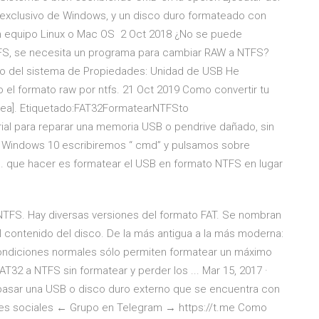
 exclusivo de Windows, y un disco duro formateado con
un equipo Linux o Mac OS 2 Oct 2018 ¿No se puede
TFS, se necesita un programa para cambiar RAW a NTFS?
ato del sistema de Propiedades: Unidad de USB He
l formato raw por ntfs. 21 Oct 2019 Como convertir tu
nea]. Etiquetado:FAT32FormatearNTFSto
ial para reparar una memoria USB o pendrive dañado, sin
en Windows 10 escribiremos “ cmd” y pulsamos sobre
d«. que hacer es formatear el USB en formato NTFS en lugar
 NTFS. Hay diversas versiones del formato FAT. Se nombran
el contenido del disco. De la más antigua a la más moderna:
 condiciones normales sólo permiten formatear un máximo
T32 a NTFS sin formatear y perder los ... Mar 15, 2017 ·
asar una USB o disco duro externo que se encuentra con
es sociales ← Grupo en Telegram → https://t.me Como