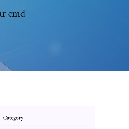
ear cmd
Category