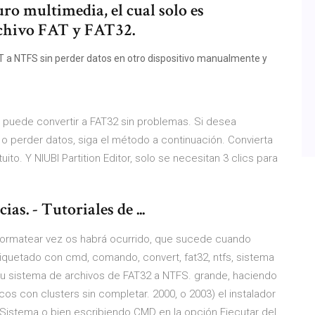
o multimedia, el cual solo es
rchivo FAT y FAT32.
T a NTFS sin perder datos en otro dispositivo manualmente y
 puede convertir a FAT32 sin problemas. Si desea
r o perder datos, siga el método a continuación. Convierta
ito. Y NIUBI Partition Editor, solo se necesitan 3 clics para
s. - Tutoriales de ...
formatear vez os habrá ocurrido, que sucede cuando
iquetado con cmd, comando, convert, fat32, ntfs, sistema
 sistema de archivos de FAT32 a NTFS. grande, haciendo
 con clusters sin completar. 2000, o 2003) el instalador
Sistema o bien escribiendo CMD en la opción Ejecutar del