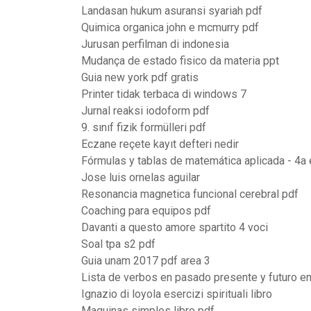
Landasan hukum asuransi syariah pdf
Quimica organica john e mcmurry pdf
Jurusan perfilman di indonesia
Mudança de estado fisico da materia ppt
Guia new york pdf gratis
Printer tidak terbaca di windows 7
Jurnal reaksi iodoform pdf
9. sınıf fizik formülleri pdf
Eczane reçete kayıt defteri nedir
Fórmulas y tablas de matemática aplicada - 4a
Jose luis ornelas aguilar
Resonancia magnetica funcional cerebral pdf
Coaching para equipos pdf
Davanti a questo amore spartito 4 voci
Soal tpa s2 pdf
Guia unam 2017 pdf area 3
Lista de verbos en pasado presente y futuro en
Ignazio di loyola esercizi spirituali libro
Maquinas simples libro pdf