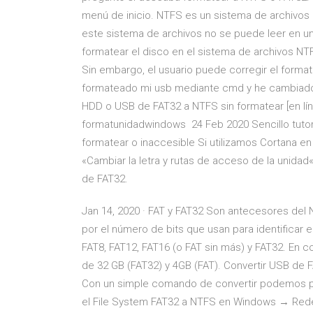
menú de inicio. NTFS es un sistema de archivos
este sistema de archivos no se puede leer en 
formatear el disco en el sistema de archivos N
Sin embargo, el usuario puede corregir el form
formateado mi usb mediante cmd y he cambiado e
HDD o USB de FAT32 a NTFS sin formatear [en lí
formatunidadwindows 24 Feb 2020 Sencillo tutor
formatear o inaccesible Si utilizamos Cortana 
«Cambiar la letra y rutas de acceso de la unida
de FAT32.
Jan 14, 2020 · FAT y FAT32 Son antecesores del
por el número de bits que usan para identificar 
FAT8, FAT12, FAT16 (o FAT sin más) y FAT32. En
de 32 GB (FAT32) y 4GB (FAT). Convertir USB de FA
Con un simple comando de convertir podemos p
el File System FAT32 a NTFS en Windows → Red