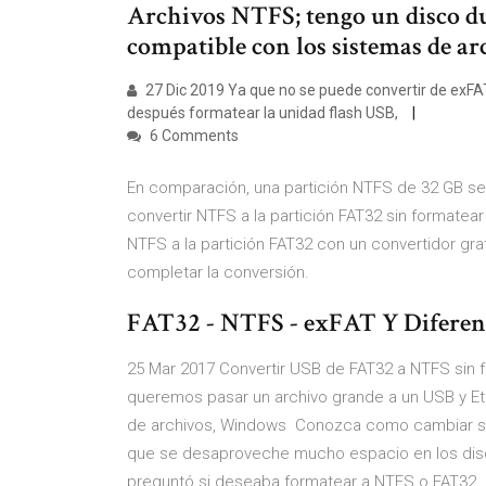
Archivos NTFS; tengo un disco dur
compatible con los sistemas de a
27 Dic 2019 Ya que no se puede convertir de exFA
después formatear la unidad flash USB,
6 Comments
En comparación, una partición NTFS de 32 GB se
convertir NTFS a la partición FAT32 sin formatea
NTFS a la partición FAT32 con un convertidor gratu
completar la conversión.
FAT32 - NTFS - exFAT Y Diferencia
25 Mar 2017 Convertir USB de FAT32 a NTFS sin 
queremos pasar un archivo grande a un USB y Et
de archivos, Windows Conozca como cambiar su
que se desaproveche mucho espacio en los discos
preguntó si deseaba formatear a NTFS o FAT32. 