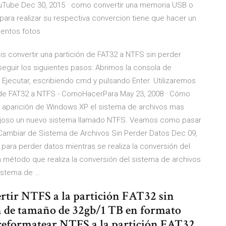
ouTube Dec 30, 2015 · como convertir una memoria USB o
 para realizar su respectiva convercion tiene que hacer un
entos fotos
s convertir una partición de FAT32 a NTFS sin perder
seguir los siguientes pasos: Abrimos la consola de
Ejecutar, escribiendo cmd y pulsando Enter. Utilizaremos
de FAT32 a NTFS - ComoHacerPara May 23, 2008 · Cómo
 aparición de Windows XP el sistema de archivos mas
tajoso un nuevo sistema llamado NTFS. Veamos como pasar
Cambiar de Sistema de Archivos Sin Perder Datos Dec 09,
para perder datos mientras se realiza la conversión del
un método que realiza la conversión del sistema de archivos
sistema de …
ertir NTFS a la partición FAT32 sin
n de tamaño de 32gb/1 TB en formato
reformatear NTFS a la partición FAT32