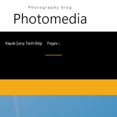
n
Kapalı Çarşı Tarihi Bilgi
Pages