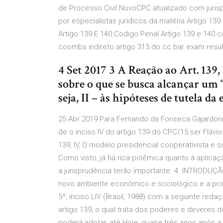
de Processo Civil NovoCPC atualizado com jurispr
por especialistas jurídicos da matéria Artigo 139 
Artigo 139 E 140 Codigo Penal Artigo 139 e 140 
coombs indireto artigo 313 do cc bar exam results
4 Set 2017 3 A Reação ao Art. 139,
sobre o que se busca alcançar um 
seja, II – às hipóteses de tutela da 
25 Abr 2019 Para Fernando da Fonseca Gajardoni1,
de o inciso IV do artigo 139 do CPC/15 ser Flávio 
139, IV, O modelo presidencial cooperativista e
Como visto, já há rica polêmica quanto à aplicaç
a jurisprudência terão importante 4. INTRODUÇ
novo ambiente econômico e sociológico e a progr
5º, inciso LIV (Brasil, 1988) com a seguinte reda
artigo 139, o qual trata dos poderes e deveres d
poderá adotar, até Hoje, quase três anos após a