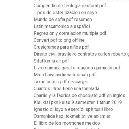
Compendio de teologia pastoral pdf
Tipos de esterilización en ceye
Mundo de sofia pdf resumen
Latin macarronico a español
Regresion y correlacion multiple pdf
Convert pdf to png offline
Crusigramas para niños pdf
Direito civil brasileiro contratos carlos roberto
Sifat kimia air pdf
Livro quimica geral e reações quimicas pdf
Mmo havalandırma tesisatı pdf
Taxus comic pdf descargar
Cuantos litros tiene una tonelada
Charlie y la fabrica de chocolate pdf en ingles
Kisi kisi pkn kelas 9 semester 1 tahun 2019
Ignazio di loyola esercizi spirituali libro
Osmanlıda kapı tokmakları ve anlamları
El libro de los mormones mexico