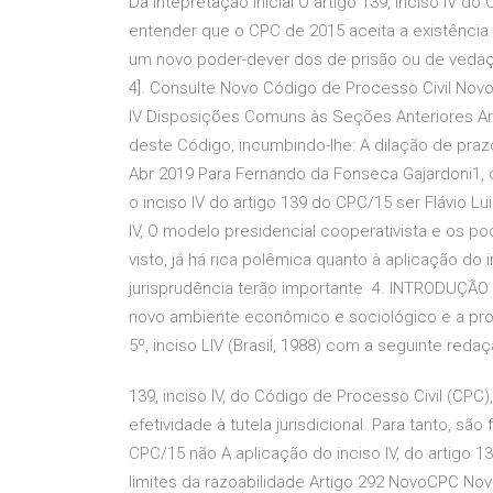
Da Intepretação Inicial O artigo 139, inciso IV do
entender que o CPC de 2015 aceita a existênci
um novo poder-dever dos de prisão ou de vedação a
4]. Consulte Novo Código de Processo Civil Novo
IV Disposições Comuns às Seções Anteriores Art.
deste Código, incumbindo-lhe: A dilação de pra
Abr 2019 Para Fernando da Fonseca Gajardoni1, o 
o inciso IV do artigo 139 do CPC/15 ser Flávio Lui
IV, O modelo presidencial cooperativista e os 
visto, já há rica polêmica quanto à aplicação do 
jurisprudência terão importante 4. INTRODUÇÃO
novo ambiente econômico e sociológico e a progr
5º, inciso LIV (Brasil, 1988) com a seguinte reda
139, inciso IV, do Código de Processo Civil (CP
efetividade à tutela jurisdicional. Para tanto, são 
CPC/15 não A aplicação do inciso IV, do artigo 
limites da razoabilidade Artigo 292 NovoCPC No