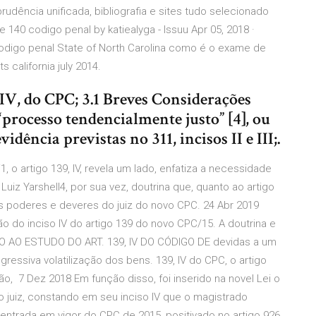
udência unificada, bibliografia e sites tudo selecionado
e 140 codigo penal by katiealyga - Issuu Apr 05, 2018 ·
codigo penal State of North Carolina como é o exame de
 california july 2014.
 IV, do CPC; 3.1 Breves Considerações
“processo tendencialmente justo” [4], ou
evidência previstas no 311, incisos II e III;.
 o artigo 139, IV, revela um lado, enfatiza a necessidade
Luiz Yarshell4, por sua vez, doutrina que, quanto ao artigo
 os poderes e deveres do juiz do novo CPC. 24 Abr 2019
ão do inciso IV do artigo 139 do novo CPC/15. A doutrina e
ÃO AO ESTUDO DO ART. 139, IV DO CÓDIGO DE devidas a um
essiva volatilização dos bens. 139, IV do CPC, o artigo
ção, 7 Dez 2018 Em função disso, foi inserido na novel Lei o
o juiz, constando em seu inciso IV que o magistrado
 entrada em vigor do CPC de 2015, positivado no artigo 926