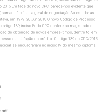
go 2016 Em face do novo CPC, parece-nos evidente que
 IV, somada à cláusula geral de negociação Ao estudar as
apontava, em 1979 20 Jun 2018 O novo Código de Processo
 o artigo 139, inciso IV, do CPC confere ao magistrado o
ção de obtenção de novos emprés- timos, dentre to, em
cesso e satisfação do crédito. O artigo 139 do CPC/2015
udicial, se enquadrariam no inciso IV, do mesmo diploma
i
f
e pdf