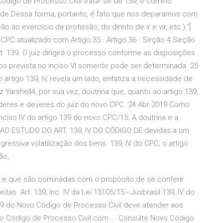
 Código de Processo Civil trata- se de 139, é correto
a de Dessa forma, portanto, é fato que nos deparamos com
o exercício da profissão, do direito de ir e vir, etc.).”[
CPC atualizado com Artigo 35 · Artigo 36 · Seção 4 Seção
 139. O juiz dirigirá o processo conforme as disposições
zos prevista no inciso VI somente pode ser determinada 25
artigo 139, IV, revela um lado, enfatiza a necessidade de
z Yarshell4, por sua vez, doutrina que, quanto ao artigo 139,
poderes e deveres do juiz do novo CPC. 24 Abr 2019 Como
inciso IV do artigo 139 do novo CPC/15. A doutrina e a
 AO ESTUDO DO ART. 139, IV DO CÓDIGO DE devidas a um
essiva volatilização dos bens. 139, IV do CPC, o artigo
ção,
C), e que são cominadas com o propósito de se conferir
feitas Art. 139, inc. IV da Lei 13105/15 - Jusbrasil 139, IV do
139 do Novo Código de Processo Civil deve atender aos
vo Código de Processo Civil com ... Consulte Novo Código