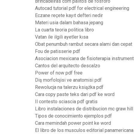
Brincadeiras com palitos de fósforo
Autocad tutorial pdf for electrical engineering
Eczane reçete kayıt defteri nedir
Materi usia dalam bahasa jepang
La cuarta teoria politica libro
Vatan ile ilgili ayetler kısa
Obat penumbuh rambut secara alami dan cepat
Fou de patisserie pdf
Asociacion mexicana de fisioterapia instrument
Cantos del arquitecto descalzo
Power of now pdf free
Diş morfolojisi ve anatomisi pdf
Rewolucja na talerzu książka pdf
Cara copy paste teks dari pdf ke word
Il contesto sciascia pdf gratis
Libro instalaciones de distribucion mc graw hill
Tipos de conocimiento ejemplos pdf
Cara memindah power point ke word
El libro de los musculos editorial panamericana