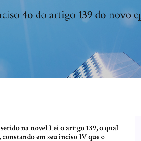
nciso 4o do artigo 139 do novo c
serido na novel Lei o artigo 139, o qual
z, constando em seu inciso IV que o