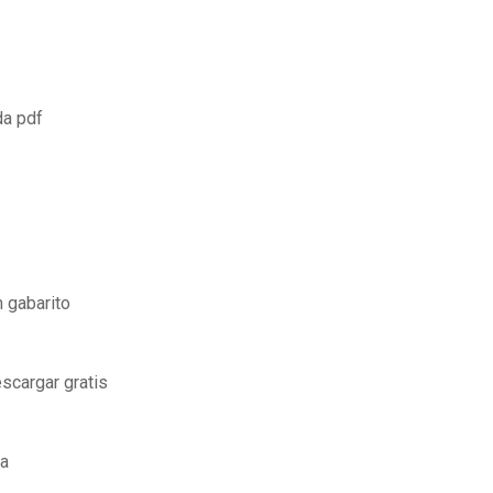
da pdf
 gabarito
scargar gratis
ca