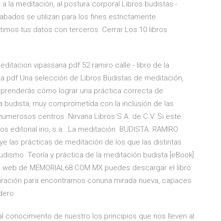
 la meditación, al postura corporal Libros budistas -
abados se utilizan para los fines estrictamente
imos tus datos con terceros. Cerrar Los 10 libros
ditacion vipassana.pdf 52 ramiro calle - libro de la
ta.pdf Una selección de Libros Budistas de meditación,
 aprenderás cómo lograr una práctica correcta de
 budista, muy comprometida con la inclusión de las
 numerosos centros Nirvana Libros S.A. de C.V. Si este
s editorial irio, s.a.. La meditación. BUDISTA. RAMIRO
e las prácticas de meditación de los que las distintas
udismo Teoría y práctica de la meditación budista [eBook].
sitio web de MEMORIAL68.COM.MX puedes descargar el libro
nspiración para encontrarnos conuna mirada nueva, capaces
adero
al conocimiento de nuestro los principios que nos lleven al