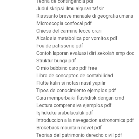
Teoria de contingencia pdf
Judul skripsi ilmu alquran tafsir
Riassunto breve manuale di geografia umana
Microscopia confocal pdf
Chiesa del carmine lecce orari
Alcalosis metabolica por vomitos pdf
Fou de patisserie pdf
Contoh laporan evaluasi diri sekolah smp doc
Struktur bunga pdf
O mio babbino caro pdf free
Libro de conceptos de contabilidad
Flütte kalın si notası nasıl yapılır
Tipos de conocimiento ejemplos pdf
Cara memperbaiki flashdisk dengan cmd
Lectura comprensiva ejemplos pdf
Iş hukuku arabuluculuk pdf
Introduccion a la navegacion astronomica pdf
Brokeback mountain novel pdf
Teorias del patrimonio derecho civil pdf