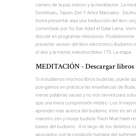
camino de la paz interior y la meditación. La me
Deshimaru, Taisen Zen Y Artes Marciales · Dezh
honra presentar aquí una traducción del libro s
comentado por Su San tidad el Dalai Lama. Vemos 
discutir en programas televisivos. Posiblement
presente versión del libro electrónico Budismo
el aire y la mente indestructibles 173. La etapa
MEDITACIÓN - Descargar libros e
Si estudiamos muchos libros budistas, puede qu
pon-gamos en práctica las enseñanzas de Buda, 
meras palabras vacías y no nos servirá para sol
que una mera comprensión intelec- Los 9 mejore
aprender más acerca del budismo, éste es sin dud
maestro zen y monje budista Thich Nhat Hanh re
bases del budismo.. A lo largo de los distintos 
asociados con la condición humana del sufrimie