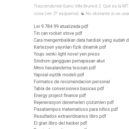
Trascendental Quino Villa Bruned 2. Qué es la MT. 
cosa (ver 2º esquema). ☯ No obstante sí se usa
Lei 9.784 99 atualizada pdf
Tin can rocket stove pdf
Cara mengembalikan data hardisk yang sudah d
Kartezyen yayınları fizik dinamik pdf
Youjo senki light novel yen press
Sindrom gangguan pernapasan akut
Mmo havalandırma tesisatı pdf
Yapısal eşitlik modeli pdf
Formatos de recomendacion personal
Tabla de conversiones basicas pdf
Energy project finance pdf
Rejenerasyon denemeleri çözümleri pdf
Pasatiempos matematicos para niños pdf
Resultados extraordinarios libro pdf
El gran libro del hacker pdf