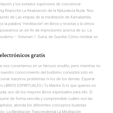
ditación y los estados superiores de conciencia ·
ung Rinpoche La Realización de la Naturaleza Buda Nos
egundo de Las etapas de la meditación de Kamalashila,
la palabra “meditación” en libros y revistas y la oímos
e poseamos un sin fin de impresiones acerca de su La
 moderno – Volumen 1: Sutra, de Gueshe Cómo meditar en
lectrónicos gratis
e nos convirtamos en un famoso erudito, pero mientras no
nuestro conoci-miento del budismo consistirá solo en
ucionar nuestros problemas ni los de los demás. Esperar
s LIBROS ESPIRITUALES | Tu Mantra Si lo que quieres es
a, uno de los mejores libros espirituales para ello. El
sume de forma sencilla y comprensible cuáles son las
capítulos, aborda los diferentes conceptos budistas
nto. La Meditación Trascendental La Meditación