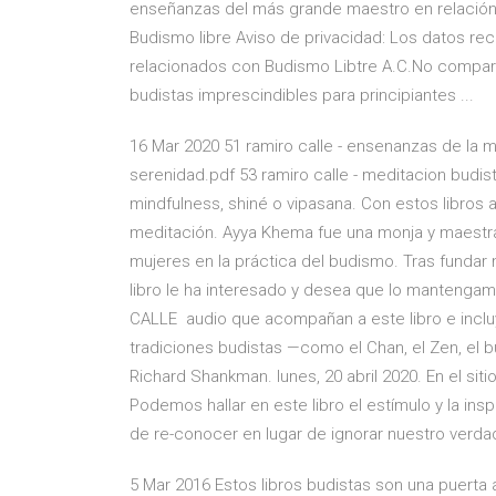
enseñanzas del más grande maestro en relación a
Budismo libre Aviso de privacidad: Los datos rec
relacionados con Budismo Libtre A.C.No compart
budistas imprescindibles para principiantes ...
16 Mar 2020 51 ramiro calle - ensenanzas de la me
serenidad.pdf 53 ramiro calle - meditacion budis
mindfulness, shiné o vipasana. Con estos libros
meditación. Ayya Khema fue una monja y maestra
mujeres en la práctica del budismo. Tras fundar
libro le ha interesado y desea que lo mantengamo
CALLE audio que acompañan a este libro e incluy
tradiciones budistas —como el Chan, el Zen, el b
Richard Shankman. lunes, 20 abril 2020. En el 
Podemos hallar en este libro el estímulo y la i
de re-conocer en lugar de ignorar nuestro verd
5 Mar 2016 Estos libros budistas son una puerta 